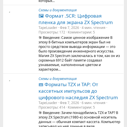
которых...
Схемы и документация
🖼️ Формат .SCR: Цифровая
пленка для экрана ZX Spectrum
TapeLoader
Фев 7, 2026
4 мин. чтения
Просмотры
172
Комментарии
5
🎯 Введение: Самое ценное изображение В
эпоху 8-битных компьютеров экран был не
просто средством вывода информации — это
было произведение инженерного искусства.
Магия ZX Spectrum заключалась в том, как он из
скромных 6912 байт памяти создавал
узнаваемые, наполненные цветом и
характером...
Схемы и документация
📼 Форматы TZX и TAP: От
кассетных импульсов до
цифрового наследия ZX Spectrum
TapeLoader
Фев 7, 2026
6 мин. чтения
Просмотры
414
Комментарии
5
🎯 Введение: Зачем понадобились TZX и TAP? В
эпоху ZX Spectrum (1980-е) основной носитель
данных — обычная компакт-кассета. Компьютер
записывал на неё данные в виде