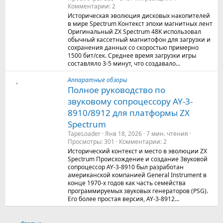
Комментарии
2
Историческая эволюция дисковых накопителей
в мире Spectrum Контекст эпохи магнитных лент
Оригинальный ZX Spectrum 48K использовал
обычный кассетный магнитофон для загрузки и
сохранения данных со скоростью примерно
1500 бит/сек. Среднее время загрузки игры
составляло 3-5 минут, что создавало...
Аппаратные обзоры
Полное руководство по
звуковому сопроцессору AY-3-
8910/8912 для платформы ZX
Spectrum
TapeLoader
Янв 18, 2026
7 мин. чтения
Просмотры
301
Комментарии
2
Исторический контекст и место в эволюции ZX
Spectrum Происхождение и создание Звуковой
сопроцессор AY-3-8910 был разработан
американской компанией General Instrument в
конце 1970-х годов как часть семейства
программируемых звуковых генераторов (PSG).
Его более простая версия, AY-3-8912...