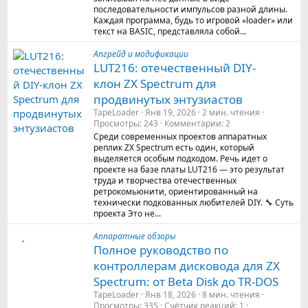
последовательности импульсов разной длины.
Каждая программа, будь то игровой «loader» или
текст на BASIC, представляла собой...
Апгрейд и модификации
LUT216: отечественный DIY-
клон ZX Spectrum для
продвинутых энтузиастов
TapeLoader
Янв 19, 2026
2 мин. чтения
Просмотры
243
Комментарии
2
Среди современных проектов аппаратных
реплик ZX Spectrum есть один, который
выделяется особым подходом. Речь идет о
проекте на базе платы LUT216 — это результат
труда и творчества отечественных
ретрокомьюнити, ориентированный на
технически подкованных любителей DIY. 🔧 Суть
проекта Это не...
Аппаратные обзоры
Полное руководство по
контроллерам дисковода для ZX
Spectrum: от Beta Disk до TR-DOS
TapeLoader
Янв 18, 2026
8 мин. чтения
Просмотры
335
Счётчик реакций
1