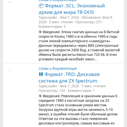
📦 Формат .SCL: Экономный
архив для мира TR-DOS
TapeLoader
Фев 7, 2026
Обновлено
Фев 9,
2026
5 мин. чтения
Просмотры
251
Комментарии
5
🎯 Введение: Эпоха сжатия данных на 8-битной
скорости Конец 1980-х и особенно 1990-е годы
стали эпохой компьютерного «самиздата».
Данные передавались через BBS (электронные
доски) на скорости 2400 бод, а главной валютой
обмена были дискеты ёмкостью 720 КБ. В этих
условиях каждый килобайт имел...
Схемы и документация
💾 Формат .TRD: Дисковая
система для ZX Spectrum
TapeLoader
Фев 7, 2026
5 мин. чтения
Просмотры
142
Комментарии
1
🎯 Введение: Революция в хранении данных К
середине 1980-х кассетная загрузка на ZX
Spectrum стала основным узким местом.
Загрузка крупной игры могла занимать 5-10
минут, а ошибки чтения были обычным делом.
Ответом на эти вызовы стало появление
дисковых контроллеров, самым массовым из