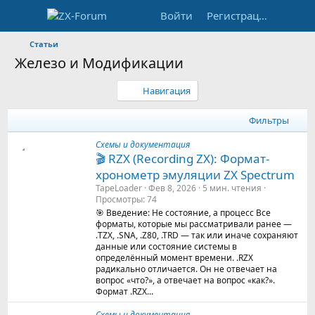
Войти
Регистрация
Статьи
Железо и Модификации
Навигация
Фильтры
Схемы и документация
🎬 RZX (Recording ZX): Формат-
хронометр эмуляции ZX Spectrum
TapeLoader
Фев 8, 2026
5 мин. чтения
Просмотры
74
🎯 Введение: Не состояние, а процесс Все
форматы, которые мы рассматривали ранее —
.TZX, .SNA, .Z80, .TRD — так или иначе сохраняют
данные или состояние системы в
определённый момент времени. .RZX
радикально отличается. Он не отвечает на
вопрос «что?», а отвечает на вопрос «как?».
Формат .RZX...
Схемы и документация