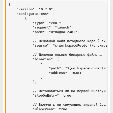
{

    "version": "0.2.0",

    "configurations": [

        {

            "type": "zx81",

            "request": "launch",

            "name": "Отладка ZX81",

            // Основной файл исходного кода (.zx81)

            "source": "${workspaceFolder}/src/main.z
            // Дополнительные бинарные файлы для заг
            "binaries": [

                {

                    "path": "${workspaceFolder}/data
                    "address": 16384

                }

            ],

            // Остановиться ли на первой инструкции?
            "stopOnEntry": true,

            // Включить ли симуляцию экрана? (должно
            "ulaScreen": true,
