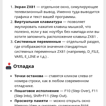
Экран ZX81
— отдельное окно, симулирующее
телевизионный вывод. Именно туда выводится
графика и текст вашей программы.
Виртуальная клавиатура
— позволяет
эмулировать нажатия клавиш мышкой, что
полезно, если у вас ноутбук без нампада или вы
хотите запомнить расположение клавиш ZX81 .
Системные переменные
— отдельный раздел,
где отображаются значения стандартных
системных переменных ZX81 (например, D_FILE,
VARS, E_LINE и т.д.) .
Отладка
Точки останова
— ставятся кликом слева от
номера строки, как в любом современном
отладчике.
Пошаговое исполнение
— F10 (Step Over), F11
(Step Into), Shift+F11 (Step Out).
Просмотр памяти
— можно открыть окно
Memory View и смотреть содержимое RAM.