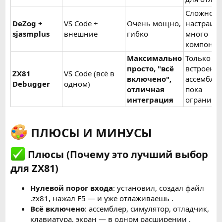
Сложно
DeZog +
VS Code +
Очень мощно,
настраива
sjasmplus
внешние
гибко
много
компонен
Максимально
Только ZX
просто, "всё
встроенн
ZX81
VS Code (всё в
включено",
ассембле
Debugger
одном)
отличная
пока
интеграция
ограниче
ПЛЮСЫ И МИНУСЫ
Плюсы (Почему это лучший выбор
для ZX81)
Нулевой порог входа
: установил, создал файл
.zx81, нажал F5 — и уже отлаживаешь .
Всё включено
: ассемблер, симулятор, отладчик,
клавиатура, экран — в одном расширении .