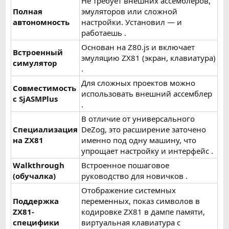
Не требует внешних ассемблеров,
Полная
эмуляторов или сложной
автономность
настройки. Установил — и
работаешь .
Основан на Z80.js и включает
Встроенный
эмуляцию ZX81 (экран, клавиатура)
симулятор
.
Для сложных проектов можно
Совместимость
использовать внешний ассемблер
с SjASMPlus
.
В отличие от универсального
Специализация
DeZog, это расширение заточено
на ZX81
именно под одну машину, что
упрощает настройку и интерфейс .
Walkthrough
Встроенное пошаговое
(обучалка)
руководство для новичков .
Отображение системных
Поддержка
переменных, показ символов в
ZX81-
кодировке ZX81 в дампе памяти,
специфики
виртуальная клавиатура с