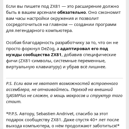
Если вы пишете под ZX81 — это расширение должно
быть в вашем арсенале
обязательно
. Оно сэкономит
вам часы настройки окружения и позволит
сосредоточиться на главном — создании программ
для легендарного компьютера.
Особая благодарность разработчику за то, что он не
просто форкнул DeZog, а
адаптировал его под
нужды сообщества ZX81
, добавив специфические
фичи (ZX81-символы, системные переменные,
виртуальную клавиатуру) и убрав всё лишнее.
P.S. Если вам не хватает возможностей встроенного
ассемблера, не отчаивайтесь. Переход на внешний
SjASMPlus не сложен, а мощь макросов и структур того
стоит.
*P.P.S. Автору, Sebastien Andrivet, спасибо за этот
подарок сообществу ZX81. Даже спустя 40+ лет после
выхода компьютера, о нём продолжают заботиться!*