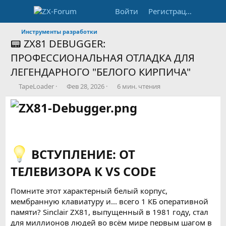
Войти
Регистрация
Инструменты разработки
📟 ZX81 DEBUGGER:
ПРОФЕССИОНАЛЬНАЯ ОТЛАДКА ДЛЯ
ЛЕГЕНДАРНОГО "БЕЛОГО КИРПИЧА"
А
Д
В
TapeLoader
Фев 28, 2026
6 мин. чтения
в
а
р
т
т
е
о
а
м
р
п
я
у
ч
б
т
л
е
ВСТУПЛЕНИЕ: ОТ
и
н
ТЕЛЕВИЗОРА К VS CODE
к
и
а
я
ц
с
Помните этот характерный белый корпус,
и
т
мембранную клавиатуру и... всего 1 КБ оперативной
и
а
памяти? Sinclair ZX81, выпущенный в 1981 году, стал
т
для миллионов людей во всём мире первым шагом в
ь