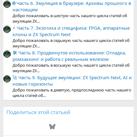
🌐 Часть 6. Эмуляция в браузере: Архивы прошлого в
настоящем
Добро пожаловать в шестую часть нашего цикла статей об
эмуляции ZX...
⚡ Часть 7. Экзотика и специфика: FPGA, аппаратные
клоны и ZX Spectrum Next
Добро пожаловать в седьмую часть нашего цикла статей об
эмуляции ZX...
🛠️ Часть 8. Продвинутое использование: Отладка,
ромхаккинг и работа с реальным железом
Добро пожаловать в восьмую часть нашего цикла статей об
эмуляции ZX...
🚀 Часть 9. Будущее эмуляции: ZX Spectrum Next, AI и
новые горизонты
Добро пожаловать в девятую, предпоследнюю часть нашего
цикла статей об...
Поделиться этой статьей
ВКонтакте
Одноклассники
Mail.ru
Telegram
Bluesky
LinkedIn
Reddit
Pinterest
Tumblr
WhatsApp
Email