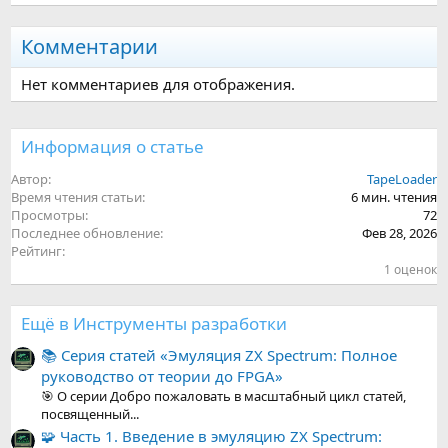
Комментарии
Нет комментариев для отображения.
Информация о статье
Автор
TapeLoader
Время чтения статьи
6 мин. чтения
Просмотры
72
Последнее обновление
Фев 28, 2026
Рейтинг
5
1 оценок
.
0
0
з
Ещё в Инструменты разработки
в
е
📚 Серия статей «Эмуляция ZX Spectrum: Полное
з
руководство от теории до FPGA»
д
(
🎯 О серии Добро пожаловать в масштабный цикл статей,
ы
посвященный...
)
🧩 Часть 1. Введение в эмуляцию ZX Spectrum: