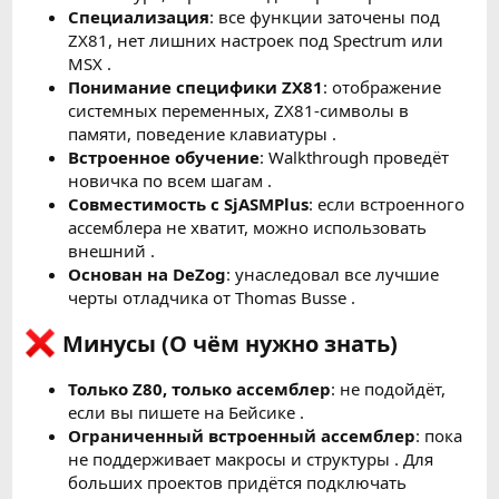
Специализация
: все функции заточены под
ZX81, нет лишних настроек под Spectrum или
MSX .
Понимание специфики ZX81
: отображение
системных переменных, ZX81-символы в
памяти, поведение клавиатуры .
Встроенное обучение
: Walkthrough проведёт
новичка по всем шагам .
Совместимость с SjASMPlus
: если встроенного
ассемблера не хватит, можно использовать
внешний .
Основан на DeZog
: унаследовал все лучшие
черты отладчика от Thomas Busse .
Минусы (О чём нужно знать)
Только Z80, только ассемблер
: не подойдёт,
если вы пишете на Бейсике .
Ограниченный встроенный ассемблер
: пока
не поддерживает макросы и структуры . Для
больших проектов придётся подключать