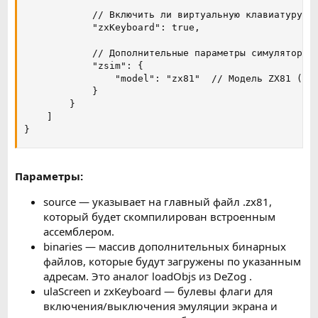
            // Включить ли виртуальную клавиатуру?

            "zxKeyboard": true,

            // Дополнительные параметры симулятора

            "zsim": {

                "model": "zx81"  // Модель ZX81 (мож
            }

        }

    ]

}
Параметры:
source — указывает на главный файл .zx81,
который будет скомпилирован встроенным
ассемблером.
binaries — массив дополнительных бинарных
файлов, которые будут загружены по указанным
адресам. Это аналог loadObjs из DeZog .
ulaScreen и zxKeyboard — булевы флаги для
включения/выключения эмуляции экрана и