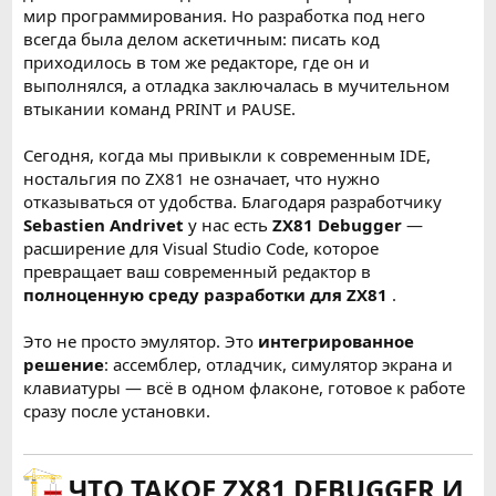
и
мир программирования. Но разработка под него
всегда была делом аскетичным: писать код
приходилось в том же редакторе, где он и
выполнялся, а отладка заключалась в мучительном
втыкании команд PRINT и PAUSE.
Сегодня, когда мы привыкли к современным IDE,
ностальгия по ZX81 не означает, что нужно
отказываться от удобства. Благодаря разработчику
Sebastien Andrivet
у нас есть
ZX81 Debugger
—
расширение для Visual Studio Code, которое
превращает ваш современный редактор в
полноценную среду разработки для ZX81
.
Это не просто эмулятор. Это
интегрированное
решение
: ассемблер, отладчик, симулятор экрана и
клавиатуры — всё в одном флаконе, готовое к работе
сразу после установки.
ЧТО ТАКОЕ ZX81 DEBUGGER И