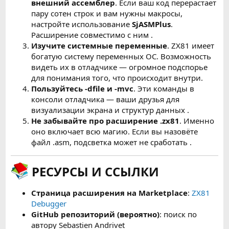
внешний ассемблер
. Если ваш код перерастает
пару сотен строк и вам нужны макросы,
настройте использование
SjASMPlus
.
Расширение совместимо с ним .
Изучите системные переменные
. ZX81 имеет
богатую систему переменных ОС. Возможность
видеть их в отладчике — огромное подспорье
для понимания того, что происходит внутри.
Пользуйтесь -dfile и -mvc
. Эти команды в
консоли отладчика — ваши друзья для
визуализации экрана и структур данных .
Не забывайте про расширение .zx81
. Именно
оно включает всю магию. Если вы назовёте
файл .asm, подсветка может не сработать .
РЕСУРСЫ И ССЫЛКИ
Страница расширения на Marketplace
:
ZX81
Debugger
GitHub репозиторий (вероятно)
: поиск по
автору Sebastien Andrivet