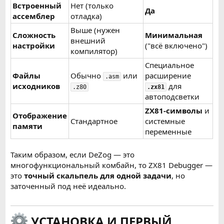
Встроенный
Нет (только
Да
ассемблер
отладка)
Выше (нужен
Сложность
Минимальная
внешний
настройки
("всё включено")
компилятор)
Специальное
Файлы
Обычно
или
расширение
.asm
исходников
для
.z80
.zx81
автоподсветки
ZX81-символы
и
Отображение
Стандартное
системные
памяти
переменные
Таким образом, если DeZog — это
многофункциональный комбайн, то ZX81 Debugger —
это
точный скальпель для одной задачи
, но
заточенный под неё идеально.
УСТАНОВКА И ПЕРВЫЙ