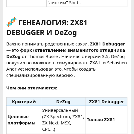
"липким" Shift .
ГЕНЕАЛОГИЯ: ZX81
DEBUGGER И DeZog
Важно понимать родственные связи.
ZX81 Debugger
— это
форк (ответвление) знаменитого отладчика
DeZog
от Thomas Busse . Начиная с версии 3.5, DeZog
получил возможность симулировать ZX81, и Sebastien
Andrivet использовал это, чтобы создать
специализированную версию .
Чем они отличаются:
Критерий
DeZog
ZX81 Debugger
Универсальный
Целевые
(ZX Spectrum, ZX81,
Только ZX81
платформы
ZX Next, MSX,
CPC...)