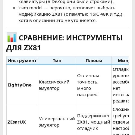
клавиатуры (в DeZog они были строками) .
zsim.model — вероятно, позволяет выбрать
модификацию ZX81 (с памятью 16K, 48K и т.д.),
хотя в описании это не уточняется.
СРАВНЕНИЕ: ИНСТРУМЕНТЫ
ДЛЯ ZX81
Инструмент
Тип
Плюсы
Минус
Отладка 
Отличная
уровне
Классический
точность,
ассемблер
EightyOne
эмулятор
много
нет
настроек
интеграц
редактор
Сложный
Поддерживает
требует
Универсальный
ZEsarUX
ZX81, мощный
отдельно
эмулятор
отладчик
настройк
для отлад