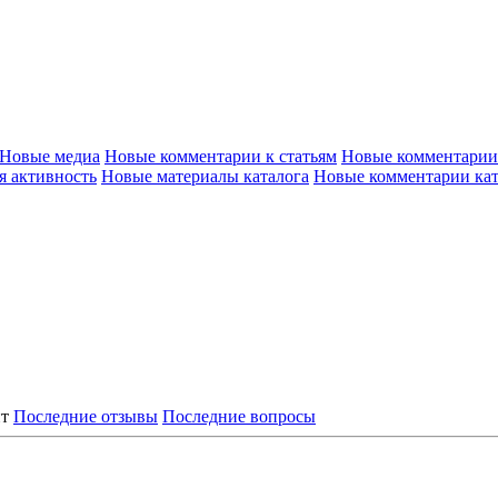
Новые медиа
Новые комментарии к статьям
Новые комментарии
я активность
Новые материалы каталога
Новые комментарии кат
нт
Последние отзывы
Последние вопросы