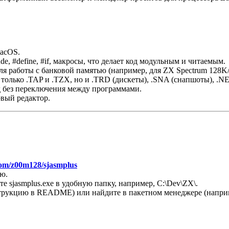
macOS.
, #define, #if, макросы, что делает код модульным и читаемым.
работы с банковой памятью (например, для ZX Spectrum 128K/
только .TAP и .TZX, но и .TRD (дискеты), .SNA (снапшоты), .N
д без переключения между программами.
овый редактор.
.com/z00m128/sjasmplus
ю.
ките sjasmplus.exe в удобную папку, например, C:\Dev\ZX\.
струкцию в README) или найдите в пакетном менеджере (например,