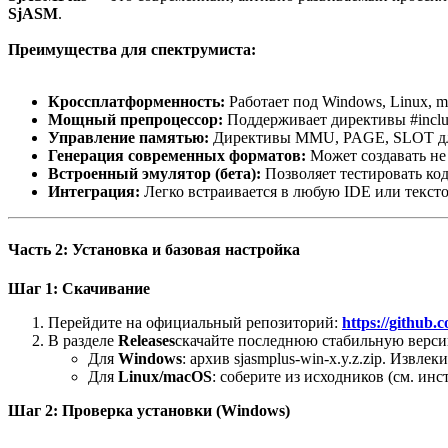
SjASM
.
Преимущества для спектрумиста:
Кроссплатформенность:
Работает под Windows, Linux, 
Мощный препроцессор:
Поддерживает директивы #include
Управление памятью:
Директивы MMU, PAGE, SLOT для 
Генерация современных форматов:
Может создавать не 
Встроенный эмулятор (бета):
Позволяет тестировать ко
Интеграция:
Легко встраивается в любую IDE или текст
Часть 2: Установка и базовая настройка
Шаг 1: Скачивание
Перейдите на официальный репозиторий:
https://github
В разделе
Releases
скачайте последнюю стабильную верси
Для
Windows
: архив sjasmplus-win-x.y.z.zip. Извле
Для
Linux/macOS
: соберите из исходников (см. ин
Шаг 2: Проверка установки (Windows)