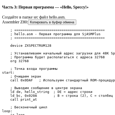
Часть 3: Первая программа — «Hello, Speccy!»
Создайте в папке src файл hello.asm.
Assembler Z80:
Копировать в буфер обмена
    ; ============================================

    ; hello.asm - Первая программа для SjASMPlus

    ; ============================================

    device ZXSPECTRUM128

    ; Устанавливаем начальный адрес загрузки для 48K Sp
    ; Программа будет располагаться с адреса 32768

    org 32768

    ; Точка входа программы

start:

    ; Очищаем экран

    call 0x0DAF   ; Используем стандартный ROM-процедур
    ; Выводим сообщение в центре экрана

    ld de, hello_string  ; DE = адрес строки

    ld bc, 0x020A        ; B = строка (2), C = столбец 
    call print_at

    ; Бесконечный цикл

loop:

    jr loop
