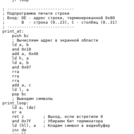
; ----------------------------

; Подпрограмма печати строки

; Вход: DE - адрес строки, терминированной 0x80

;       B  - строка (0..23), C - столбец (0..31)

; ----------------------------

print_at:

    push bc

    ; Вычисляем адрес в экранной области

    ld a, b

    and 0x18

    add a, 0x40

    ld h, a

    ld a, b

    and 0x07

    rra

    rra

    rra

    add a, c

    ld l, a

    pop bc

    ; Выводим символы

print_loop:

    ld a, (de)

    or a

    ret z        ; Выход, если встретили 0

    and 0x7F     ; Убираем бит терминатора

    ld (hl), a   ; Кладем символ в видеобуфер

    inc de
