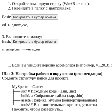
Откройте командную строку (Win+R -> cmd).
Перейдите в папку с sjasmplus.exe:
Bash:
Копировать в буфер обмена
cd C:\Dev\ZX\
3. Выполните команду:
Bash:
Копировать в буфер обмена
sjasmplus --version
Если вы увидите версию ассемблера (например, v1.20.3), 
Шаг 3: Настройка рабочего окружения (рекомендация)
Создайте структуру папок для проекта:
MySpectrumGame/
├── src/ # Исходные коды (.asm, .inc)
├── build/ # Собранные файлы (.tap, .bin)
├── assets/ Графика, музыка (конвертированные)
└── tools/ # Вспомогательные скрипты, утилиты
Нажмите, чтобы развернуть...