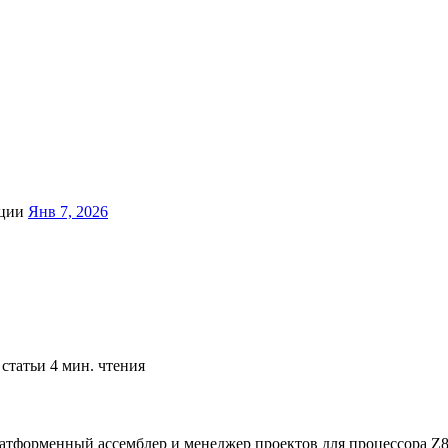
ции
Янв 7, 2026
 статьи
4 мин. чтения
атформенный ассемблер и менеджер проектов для процессора Z8