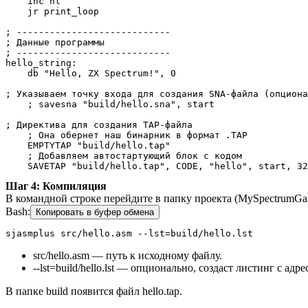
    inc hl

    jr print_loop

; ----------------------------

; Данные программы

; ----------------------------

hello_string:

    db "Hello, ZX Spectrum!", 0

; Указываем точку входа для создания SNA-файла (опциона
    ; savesna "build/hello.sna", start

; Директива для создания TAP-файла

    ; Она обернет наш бинарник в формат .TAP

    EMPTYTAP "build/hello.tap"

    ; Добавляем автостартующий блок с кодом

    SAVETAP "build/hello.tap", CODE, "hello", start, 32
Шаг 4: Компиляция
В командной строке перейдите в папку проекта (MySpectrumGa
Bash:
Копировать в буфер обмена
sjasmplus src/hello.asm --lst=build/hello.lst
src/hello.asm — путь к исходному файлу.
--lst=build/hello.lst — опционально, создаст листинг с адр
В папке build появится файл hello.tap.