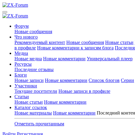
Форум
Новые сообщения
Что нового
Рекомендуемый контент
Новые сообщения
Новые статьи
в профиле
Новые комментарии к записям блога
Последня
Медиа
Новые медиа
Новые комментарии
Универсальный плеер
Ресурсы
Последние отзывы
Блоги
Новые записи
Новые комментарии
Список блогов
Серии
Участники
Текущие посетители
Новые записи в профиле
Статьи
Новые статьи
Новые комментарии
Каталог ссылок
Новые материалы
Новые комментарии
Последний конте
Отметить прочитанным
Войти
Регистрация