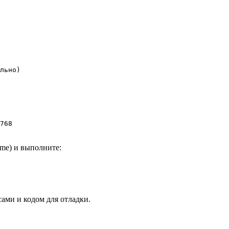
льно)

768
me) и выполните:
есами и кодом для отладки.