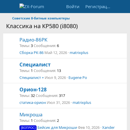
Войти
Регистрация
Советские 8-битные компьютеры
Классика на КР580 (i8080)
Радио-86РК
Темы
3
Сообщения
6
Сборка РК-86
Май 12, 2026
matrixplus
Специалист
Темы
1
Сообщения
13
Специалист +
Июл 9, 2026
Eugene Po
Орион-128
Темы
32
Сообщения
317
статика-орион
Июл 31, 2026
matrixplus
Микроша
Темы
1
Сообщения
2
Бейсик для Микроши
Фев 10, 2026
Xander
[ВОПРОС]