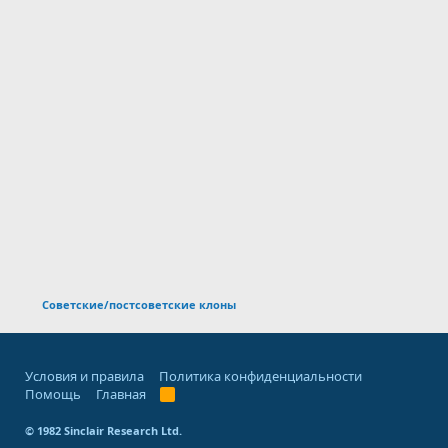
Советские/постсоветские клоны
Условия и правила
Политика конфиденциальности
Помощь
Главная
R
S
S
© 1982 Sinclair Research Ltd.