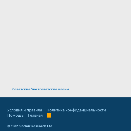
Советские/постсоветские клоны
Условия и правила
Политика конфиденциальности
Помощь
Главная
R
S
S
© 1982 Sinclair Research Ltd.