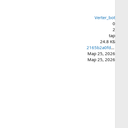
Verter_bot
0
2
tap
24.8 КБ
2165b2a0fd8ec66db49e4d65dee281b5
Мар 25, 2026
Мар 25, 2026