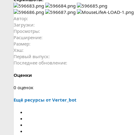
Автор
Загрузки
Просмотры
Расширение
Размер
Хэш
Первый выпуск
Последнее обновление
Оценки
0
0 оценок
.
Ещё ресурсы от Verter_bot
0
0
з
в
е
з