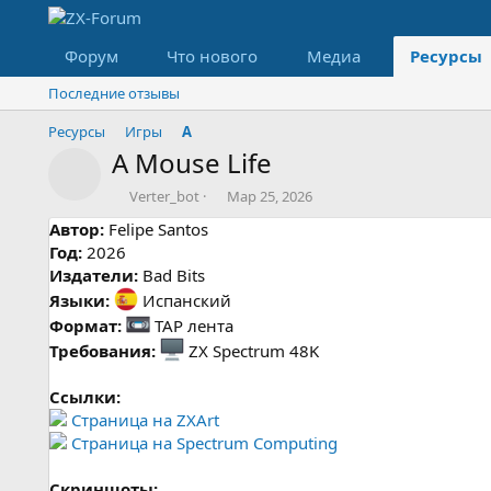
Форум
Что нового
Медиа
Ресурсы
Последние отзывы
Ресурсы
Игры
A
A Mouse Life
Значок ресурса
А
Д
Verter_bot
Мар 25, 2026
в
а
Автор:
Felipe Santos
т
т
Год:
2026
о
а
Издатели:
р
Bad Bits
с
о
Языки:
Испанский
з
Формат:
TAP лента
д
Требования:
ZX Spectrum 48K
а
н
и
Ссылки:
я
Страница на ZXArt
Страница на Spectrum Computing
Скриншоты: