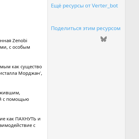
0
Ещё ресурсы от Verter_bot
0
з
в
е
з
Поделиться этим ресурсом
д
(
ВКонтакте
Одноклассники
Mail.ru
Telegram
Bluesky
LinkedIn
анная Zenobi
ы
)
ами, с особым
Reddit
Pinterest
Tumblr
WhatsApp
Email
емым как существо
исталла Морджан',
ыжившим,
ей с помощью
ие как ПАХНУТЬ и
аимодействие с