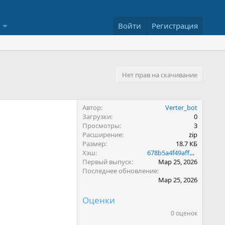
Войти
Регистрация
Нет прав на скачивание
Автор
Verter_bot
Загрузки
0
Просмотры
3
Расширение
zip
Размер
18.7 КБ
Хэш
678b5a4f49aff62c18fab35fe4bb8856
Первый выпуск
Мар 25, 2026
Последнее обновление
Мар 25, 2026
Оценки
0 оценок
0
.