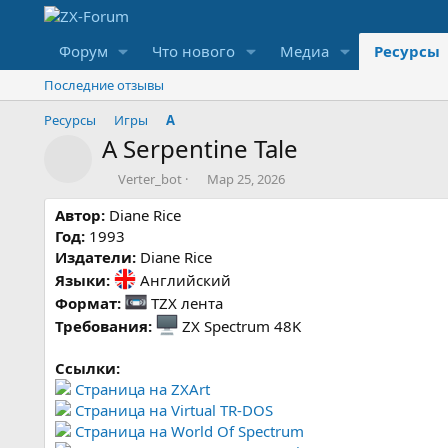
Форум
Что нового
Медиа
Ресурсы
Последние отзывы
Ресурсы
Игры
A
A Serpentine Tale
Значок ресурса
А
Д
Verter_bot
Мар 25, 2026
в
а
Автор:
Diane Rice
т
т
о
а
Год:
1993
р
с
Издатели:
Diane Rice
о
Языки:
Английский
з
Формат:
TZX лента
д
а
Требования:
ZX Spectrum 48K
н
и
Ссылки:
я
Страница на ZXArt
Страница на Virtual TR-DOS
Страница на World Of Spectrum