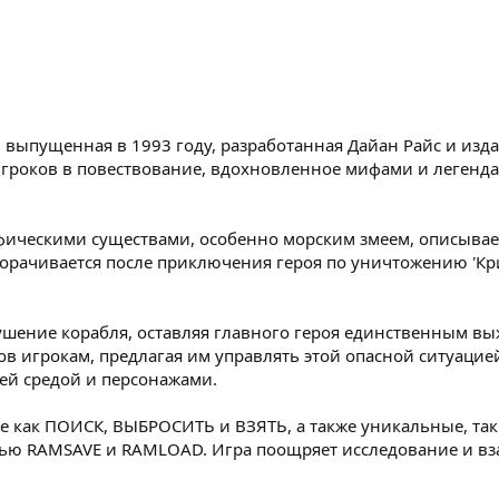
а, выпущенная в 1993 году, разработанная Дайан Райс и изд
 игроков в повествование, вдохновленное мифами и легенд
ифическими существами, особенно морским змеем, описыва
ворачивается после приключения героя по уничтожению 'Кр
ушение корабля, оставляя главного героя единственным в
в игрокам, предлагая им управлять этой опасной ситуаци
ей средой и персонажами.
е как ПОИСК, ВЫБРОСИТЬ и ВЗЯТЬ, а также уникальные, так
щью RAMSAVE и RAMLOAD. Игра поощряет исследование и вз