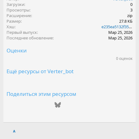
Загрузки
0
Просмотры
3
Расширение
zip
Размер
27.8 КБ
Хэш
e235ea5132f3548c7f4da5da03a4a907
Первый выпуск
Мар 25, 2026
Последнее обновление
Мар 25, 2026
Оценки
0 оценок
0
.
0
Ещё ресурсы от Verter_bot
0
з
в
е
з
Поделиться этим ресурсом
д
(
ВКонтакте
Одноклассники
Mail.ru
Telegram
Bluesky
LinkedIn
Reddit
Pinterest
Tumblr
WhatsAp
Emai
ы
)
Ссылка
A