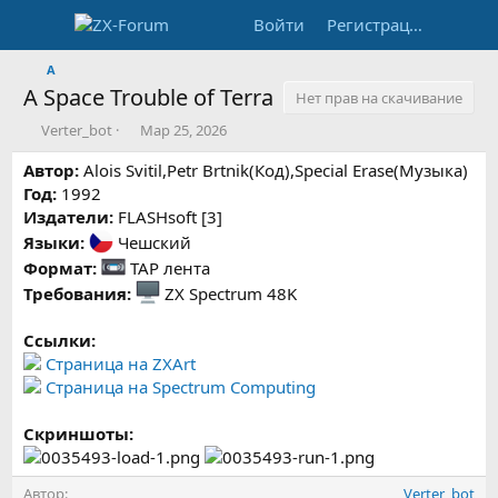
Войти
Регистрация
A
A Space Trouble of Terra
Нет прав на скачивание
А
Д
Verter_bot
Мар 25, 2026
в
а
Автор:
т
Alois Svitil,Petr Brtnik(Код),Special Erase(Музыка)
т
о
а
Год:
1992
р
с
Издатели:
FLASHsoft [3]
о
Языки:
Чешский
з
Формат:
TAP лента
д
а
Требования:
ZX Spectrum 48K
н
и
Ссылки:
я
Страница на ZXArt
Страница на Spectrum Computing
Скриншоты:
Автор
Verter_bot