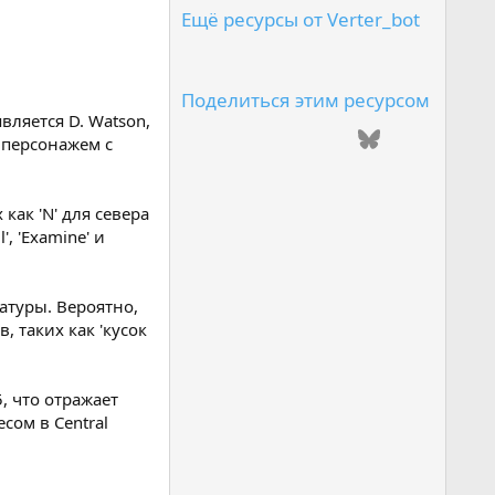
0
Ещё ресурсы от Verter_bot
0
з
в
е
з
Поделиться этим ресурсом
д
вляется D. Watson,
(
ВКонтакте
Одноклассники
Mail.ru
Telegram
Bluesky
LinkedIn
 персонажем с
ы
)
Reddit
Pinterest
Tumblr
WhatsApp
Email
Ссылка
ак 'N' для севера
, 'Examine' и
атуры. Вероятно,
 таких как 'кусок
, что отражает
сом в Central