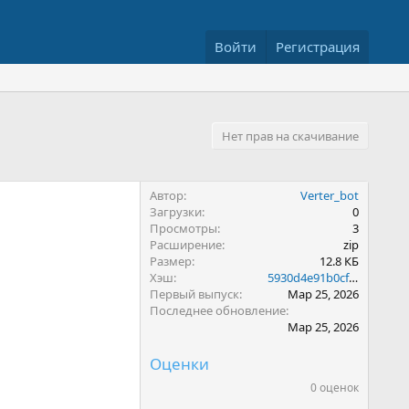
Войти
Регистрация
Нет прав на скачивание
Автор
Verter_bot
Загрузки
0
Просмотры
3
Расширение
zip
Размер
12.8 КБ
Хэш
5930d4e91b0cf9d7ed98151d12a5850d
Первый выпуск
Мар 25, 2026
Последнее обновление
Мар 25, 2026
Оценки
0 оценок
0
.