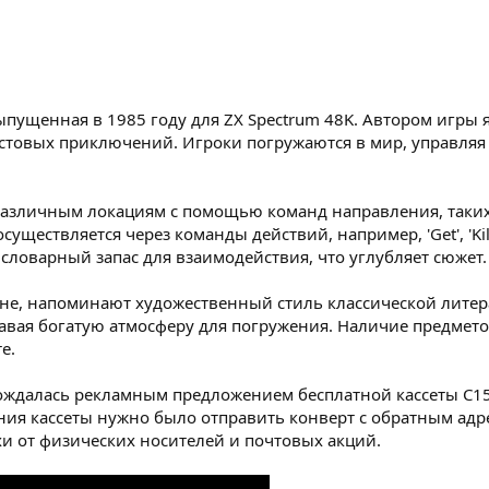
выпущенная в 1985 году для ZX Spectrum 48K. Автором игры я
кстовых приключений. Игроки погружаются в мир, управляя
азличным локациям с помощью команд направления, таких к
существляется через команды действий, например, 'Get', 'Kill'
 словарный запас для взаимодействия, что углубляет сюжет.
не, напоминают художественный стиль классической литер
вая богатую атмосферу для погружения. Наличие предметов,
е.
овождалась рекламным предложением бесплатной кассеты C15
ия кассеты нужно было отправить конверт с обратным адре
охи от физических носителей и почтовых акций.