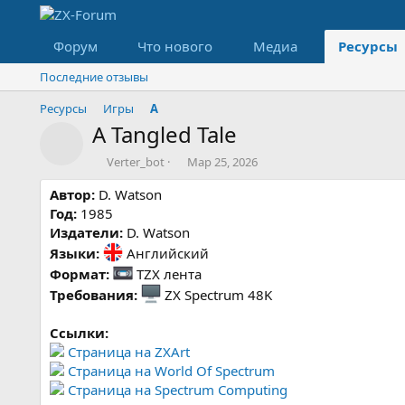
Форум
Что нового
Медиа
Ресурсы
Последние отзывы
Ресурсы
Игры
A
A Tangled Tale
Значок ресурса
А
Д
Verter_bot
Мар 25, 2026
в
а
Автор:
D. Watson
т
т
о
а
Год:
1985
р
с
Издатели:
D. Watson
о
Языки:
Английский
з
Формат:
TZX лента
д
а
Требования:
ZX Spectrum 48K
н
и
Ссылки:
я
Страница на ZXArt
Страница на World Of Spectrum
Страница на Spectrum Computing