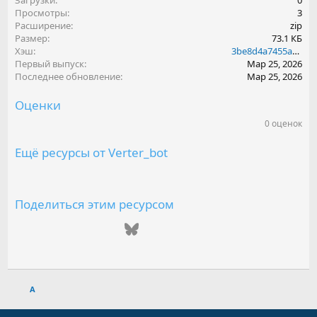
Загрузки
0
Просмотры
3
Расширение
zip
Размер
73.1 КБ
Хэш
3be8d4a7455aa419b09417bb238b879d
Первый выпуск
Мар 25, 2026
Последнее обновление
Мар 25, 2026
Оценки
0 оценок
0
.
0
Ещё ресурсы от Verter_bot
0
з
в
е
з
Поделиться этим ресурсом
д
(
ВКонтакте
Одноклассники
Mail.ru
Telegram
Bluesky
LinkedIn
Reddit
Pinterest
Tumblr
WhatsAp
Emai
ы
)
Ссылка
A