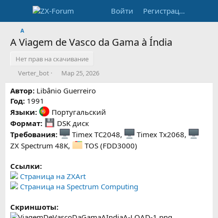
Войти
Регистрация
A
A Viagem de Vasco da Gama à Índia
Нет прав на скачивание
А
Д
Verter_bot
Мар 25, 2026
в
а
Автор:
т
Libânio Guerreiro
т
о
а
Год:
1991
р
с
Языки:
Португальский
о
Формат:
DSK диск
з
Требования:
д
Timex TC2048,
Timex Tx2068,
а
ZX Spectrum 48K,
TOS (FDD3000)
н
и
Ссылки:
я
Страница на ZXArt
Страница на Spectrum Computing
Скриншоты: