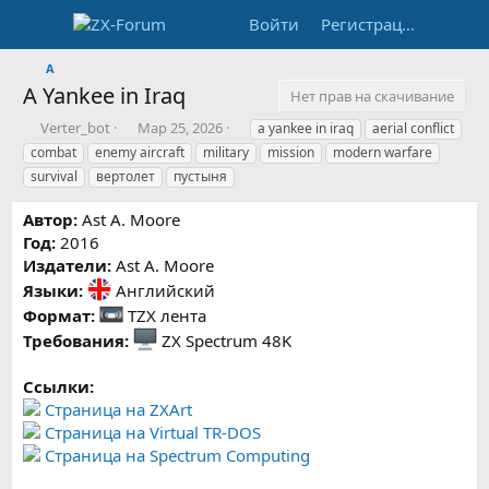
Войти
Регистрация
A
A Yankee in Iraq
Нет прав на скачивание
А
Д
Т
Verter_bot
Мар 25, 2026
a yankee in iraq
aerial conflict
в
а
е
combat
enemy aircraft
military
mission
modern warfare
т
т
г
survival
вертолет
пустыня
о
а
и
р
с
Автор:
Ast A. Moore
о
Год:
2016
з
Издатели:
Ast A. Moore
д
а
Языки:
Английский
н
Формат:
TZX лента
и
Требования:
ZX Spectrum 48K
я
Ссылки:
Страница на ZXArt
Страница на Virtual TR-DOS
Страница на Spectrum Computing