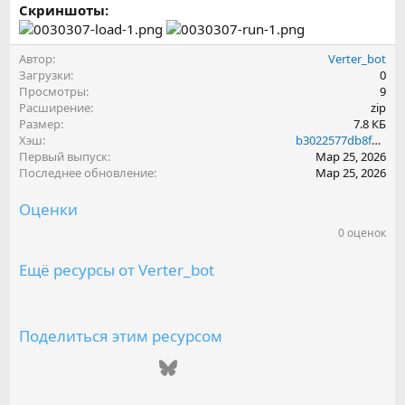
Скриншоты:
Автор
Verter_bot
Загрузки
0
Просмотры
9
Расширение
zip
Размер
7.8 КБ
Хэш
b3022577db8f6f43cd204c8705335e87
Первый выпуск
Мар 25, 2026
Последнее обновление
Мар 25, 2026
Оценки
0 оценок
0
.
0
Ещё ресурсы от Verter_bot
0
з
в
е
з
Поделиться этим ресурсом
д
(
ВКонтакте
Одноклассники
Mail.ru
Telegram
Bluesky
LinkedIn
Reddit
Pinterest
Tumblr
WhatsAp
Emai
ы
)
Ссылка