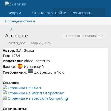
Форум
Что нового
Войти
Медиа
Ресурсы
Регистрация
Последние отзывы
A
Accidente
Нет прав на скачивание
А
Д
Verter_bot
Мар 25, 2026
в
а
Автор:
S.A. Geasa
т
т
Год:
1984
о
а
Издатели:
р
VideoSpectrum
с
о
Языки:
Испанский
з
Требования:
ZX Spectrum 16K
д
а
Ссылки:
н
и
Страница на ZXArt
я
Страница на World Of Spectrum
Страница на Spectrum Computing
Скриншоты: