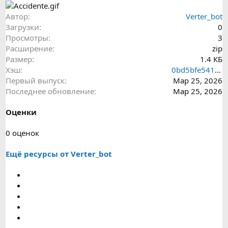
Автор
Verter_bot
Загрузки
0
Просмотры
3
Расширение
zip
Размер
1.4 КБ
Хэш
0bd5bfe5418b285463a2c6105731c5a6
Первый выпуск
Мар 25, 2026
Последнее обновление
Мар 25, 2026
Оценки
0
0 оценок
.
Ещё ресурсы от Verter_bot
0
0
з
в
е
з
д