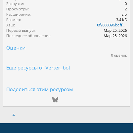
Загрузки
0
Просмотры
2
Расширение
zip
Размер
3.4 КБ
Хэш
0f9088096bdff5f36f7d84eb5215b305
Первый выпуск
Мар 25, 2026
Последнее обновление
Мар 25, 2026
Оценки
0 оценок
0
.
0
Ещё ресурсы от Verter_bot
0
з
в
е
з
Поделиться этим ресурсом
д
(
ВКонтакте
Одноклассники
Mail.ru
Telegram
Bluesky
LinkedIn
Reddit
Pinterest
Tumblr
WhatsAp
Emai
ы
)
A