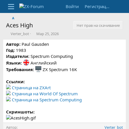
Войти
Регистрация
A
Aces High
Нет прав на скачивание
А
Д
Verter_bot
Мар 25, 2026
в
а
Автор:
т
Paul Gausden
т
о
а
Год:
1983
р
с
Издатели:
Spectrum Computing
о
Языки:
Английский
з
Требования:
ZX Spectrum 16K
д
а
н
Ссылки:
и
Страница на ZXArt
я
Страница на World Of Spectrum
Страница на Spectrum Computing
Скриншоты:
Автор
Verter_bot