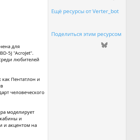
0
.
0
Ещё ресурсы от Verter_bot
0
з
в
е
з
Поделиться этим ресурсом
д
(
ВКонтакте
Одноклассники
Mail.ru
Telegram
Bluesky
LinkedIn
чена для
ы
)
-5J "AcroJet".
Reddit
Pinterest
Tumblr
WhatsApp
Email
Ссылка
 среди любителей
 как Пентатлон и
 в
дарт человеческого
гра моделирует
 кабины и
и и акцентом на