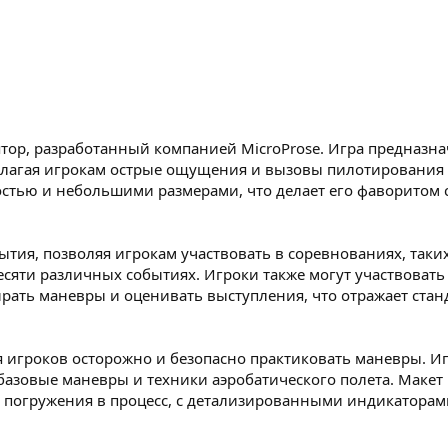
ятор, разработанный компанией MicroProse. Игра предназна
лагая игрокам острые ощущения и вызовы пилотирования BD
остью и небольшими размерами, что делает его фаворитом
тия, позволяя игрокам участвовать в соревнованиях, таких
есяти различных событиях. Игроки также могут участвовать
ать маневры и оценивать выступления, что отражает стан
ая игроков осторожно и безопасно практиковать маневры. И
базовые маневры и техники аэробатического полета. Макет
 погружения в процесс, с детализированными индикаторам