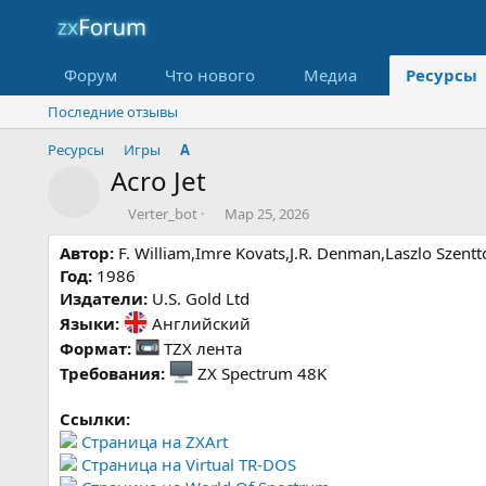
Форум
Что нового
Медиа
Ресурсы
Последние отзывы
Ресурсы
Игры
A
Acro Jet
Значок ресурса
А
Д
Verter_bot
Мар 25, 2026
в
а
Автор:
F. William,Imre Kovats,J.R. Denman,Laszlo Szentt
т
т
о
а
Год:
1986
р
с
Издатели:
U.S. Gold Ltd
о
Языки:
Английский
з
Формат:
TZX лента
д
а
Требования:
ZX Spectrum 48K
н
и
Ссылки:
я
Страница на ZXArt
Страница на Virtual TR-DOS