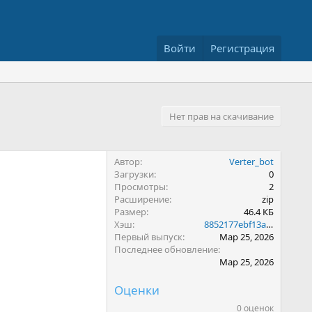
Войти
Регистрация
Нет прав на скачивание
Автор
Verter_bot
Загрузки
0
Просмотры
2
Расширение
zip
Размер
46.4 КБ
Хэш
8852177ebf13a30642b09d04f8c594da
Первый выпуск
Мар 25, 2026
Последнее обновление
Мар 25, 2026
Оценки
0 оценок