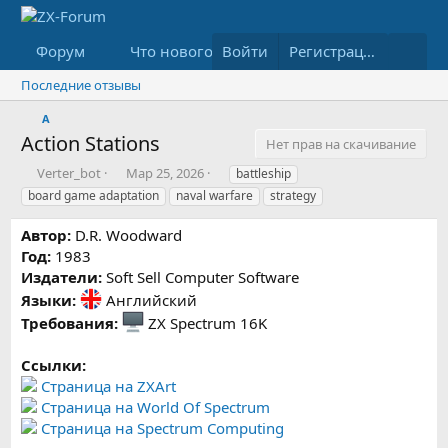
Форум
Что нового
Войти
Медиа
Ресурсы
Регистрация
Последние отзывы
A
Action Stations
Нет прав на скачивание
А
Д
Т
Verter_bot
Мар 25, 2026
battleship
в
а
е
board game adaptation
naval warfare
strategy
т
т
г
о
а
и
Автор:
D.R. Woodward
р
с
Год:
1983
о
Издатели:
Soft Sell Computer Software
з
д
Языки:
Английский
а
Требования:
ZX Spectrum 16K
н
и
Ссылки:
я
Страница на ZXArt
Страница на World Of Spectrum
Страница на Spectrum Computing