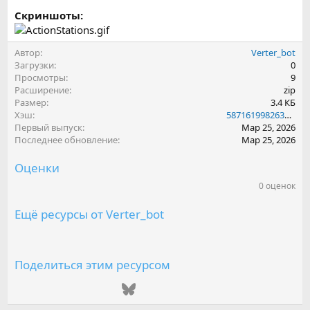
Скриншоты:
Автор
Verter_bot
Загрузки
0
Просмотры
9
Расширение
zip
Размер
3.4 КБ
Хэш
587161998263be605a02600eb1b63f26
Первый выпуск
Мар 25, 2026
Последнее обновление
Мар 25, 2026
Оценки
0 оценок
0
.
0
Ещё ресурсы от Verter_bot
0
з
в
е
з
Поделиться этим ресурсом
д
(
ВКонтакте
Одноклассники
Mail.ru
Telegram
Bluesky
LinkedIn
Reddit
Pinterest
Tumblr
WhatsAp
Emai
ы
)