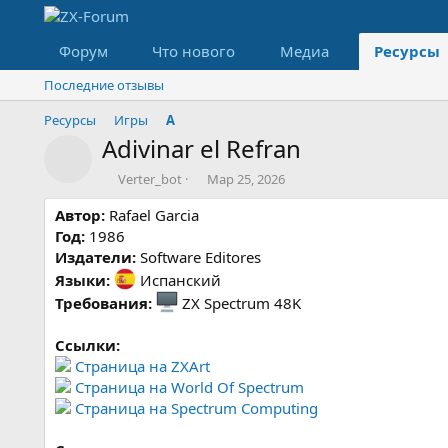
Форум
Что нового
Медиа
Ресурсы
Последние отзывы
Ресурсы
Игры
A
Adivinar el Refran
Значок ресурса
А
Д
Verter_bot
Мар 25, 2026
в
а
Автор:
Rafael Garcia
т
т
о
а
Год:
1986
р
с
Издатели:
Software Editores
о
Языки:
Испанский
з
Требования:
ZX Spectrum 48K
д
а
н
Ссылки:
и
Страница на ZXArt
я
Страница на World Of Spectrum
Страница на Spectrum Computing