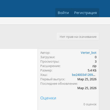
Войти
Регистрация
Нет прав на скачивание
Автор
Verter_bot
Загрузки
0
Просмотры
3
Расширение
zip
Размер
5.4 КБ
Хэш
be24003412698537c48b7fdf1d825404
Первый выпуск
Мар 25, 2026
Последнее обновление
Мар 25, 2026
Оценки
0 оценок
0
.