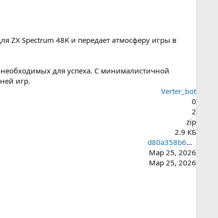
для ZX Spectrum 48K и передает атмосферу игры в
, необходимых для успеха. С минималистичной
ней игр.
Verter_bot
0
2
zip
2.9 КБ
d80a358b69cf5119a040af6ea73f8cae
Мар 25, 2026
Мар 25, 2026