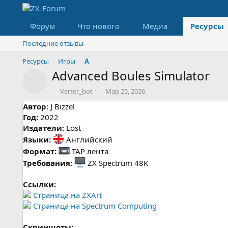
Форум
Что нового
Медиа
Ресурсы
Последние отзывы
Ресурсы
Игры
A
Advanced Boules Simulator
Значок ресурса
А
Д
Verter_bot
Мар 25, 2026
в
а
Автор:
J Bizzel
т
т
Год:
2022
о
а
Издатели:
р
Lost
с
о
Языки:
Английский
з
Формат:
TAP лента
д
Требования:
ZX Spectrum 48K
а
н
и
Ссылки:
я
Страница на ZXArt
Страница на Spectrum Computing
Скриншоты: