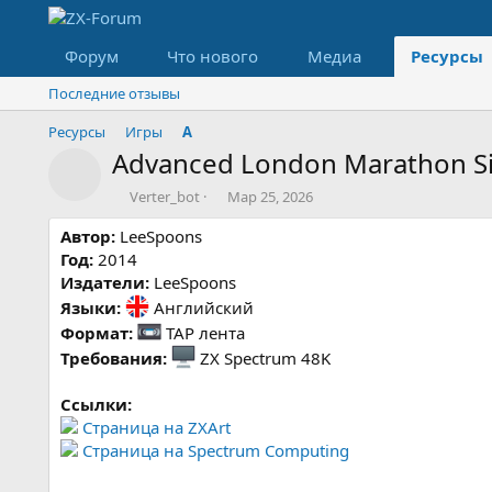
Форум
Что нового
Медиа
Ресурсы
Последние отзывы
Ресурсы
Игры
A
Advanced London Marathon Si
Значок ресурса
А
Д
Verter_bot
Мар 25, 2026
в
а
Автор:
LeeSpoons
т
т
о
а
Год:
2014
р
с
Издатели:
LeeSpoons
о
Языки:
Английский
з
Формат:
TAP лента
д
а
Требования:
ZX Spectrum 48K
н
и
Ссылки:
я
Страница на ZXArt
Страница на Spectrum Computing