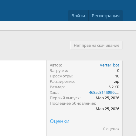
Войти
Регистрация
Нет прав на скачивание
Автор
Verter_bot
Загрузки
0
Просмотры
10
Расширение
zip
Размер
5.2 КБ
Хэш
468ac814f39f6c7d15595888a1838ecd
Первый выпуск
Мар 25, 2026
Последнее обновление
Мар 25, 2026
Оценки
0 оценок
0
.