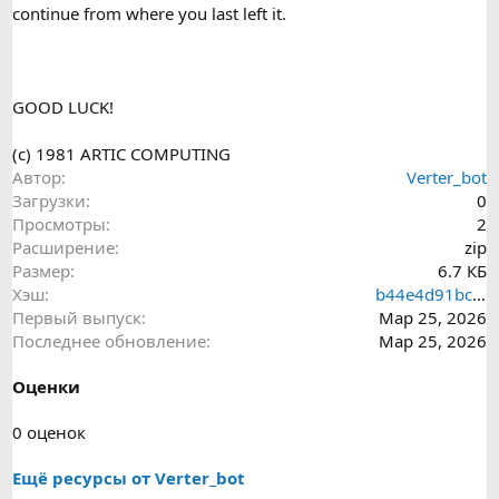
continue from where you last left it.
GOOD LUCK!
(c) 1981 ARTIC COMPUTING
Автор
Verter_bot
Загрузки
0
Просмотры
2
Расширение
zip
Размер
6.7 КБ
Хэш
b44e4d91bcffabccb51e20383347897a
Первый выпуск
Мар 25, 2026
Последнее обновление
Мар 25, 2026
Оценки
0
0 оценок
.
Ещё ресурсы от Verter_bot
0