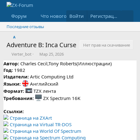
Форум
Что нового
Войти
Медиа
Ресурсы
Регистрация
Последние отзывы
A
Adventure B: Inca Curse
Нет прав на скачивание
А
Д
Verter_bot
Мар 25, 2026
в
а
Автор:
Charles Cecil,Tony Roberts(Иллюстрации)
т
т
Год:
1982
о
а
Издатели:
р
Artic Computing Ltd
с
о
Языки:
Английский
з
Формат:
TZX лента
д
Требования:
ZX Spectrum 16K
а
н
и
Ссылки:
я
Страница на ZXArt
Страница на Virtual TR-DOS
Страница на World Of Spectrum
Страница на Spectrum Computing