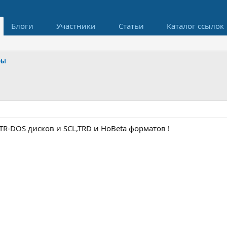
Блоги
Участники
Статьи
Каталог ссылок
ры
-DOS дисков и SCL,TRD и HoBeta форматов !