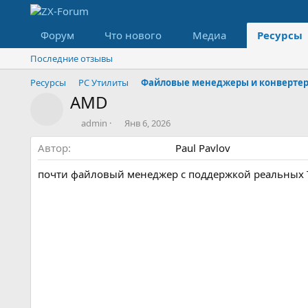
Форум
Что нового
Медиа
Ресурсы
Последние отзывы
Ресурсы
PC Утилиты
Файловые менеджеры и конверте
AMD
Значок ресурса
А
Д
admin
Янв 6, 2026
в
а
Автор
т
т
Paul Pavlov
о
а
р
с
почти файловый менеджер с поддержкой реальных TR
о
з
д
а
н
и
я