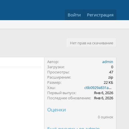
Войти
Регистрация
Нет прав на скачивание
Автор
admin
Загрузки
0
Просмотры
47
Расширение
zip
Размер
22 КБ
Хэш
c6b0929a831ab05e87b1bfa7378486ad
Первый выпуск
Янв 6, 2026
Последнее обновление
Янв 6, 2026
Оценки
0 оценок
0
.
0
Ещё ресурсы от admin