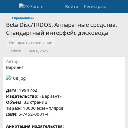
Войти
Регистрация
Справочники
Beta Disc/TRDOS. Аппаратные средства.
Стандартный интерфейс дисковода
Нет прав на скачивание
А
Д
admin
Янв 6, 2026
в
а
Автор
т
т
о
а
Вариант
р
с
о
з
д
Дата
: 1994 год
а
Издательство
: «Вариант»
н
Объём
: 32 страниц
и
я
Тираж
: 10000 экземпляров
ISBN
: 5-7452-0001-4
Аннотация издательства: