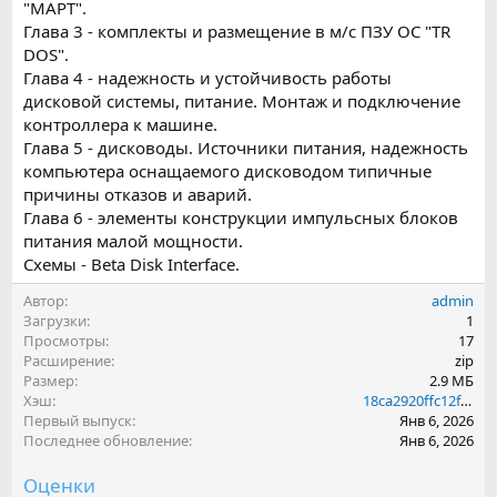
"МАРТ".
Глава 3 - комплекты и размещение в м/с ПЗУ ОС "TR
DOS".
Глава 4 - надежность и устойчивость работы
дисковой системы, питание. Монтаж и подключение
контроллера к машине.
Глава 5 - дисководы. Источники питания, надежность
компьютера оснащаемого дисководом типичные
причины отказов и аварий.
Глава 6 - элементы конструкции импульсных блоков
питания малой мощности.
Схемы - Beta Disk Interface.
Автор
admin
Загрузки
1
Просмотры
17
Расширение
zip
Размер
2.9 МБ
Хэш
18ca2920ffc12fea0f0c58649c423d69
Первый выпуск
Янв 6, 2026
Последнее обновление
Янв 6, 2026
Оценки