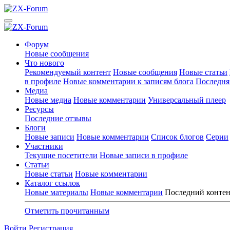
Форум
Новые сообщения
Что нового
Рекомендуемый контент
Новые сообщения
Новые статьи
в профиле
Новые комментарии к записям блога
Последня
Медиа
Новые медиа
Новые комментарии
Универсальный плеер
Ресурсы
Последние отзывы
Блоги
Новые записи
Новые комментарии
Список блогов
Серии
Участники
Текущие посетители
Новые записи в профиле
Статьи
Новые статьи
Новые комментарии
Каталог ссылок
Новые материалы
Новые комментарии
Последний конте
Отметить прочитанным
Войти
Регистрация