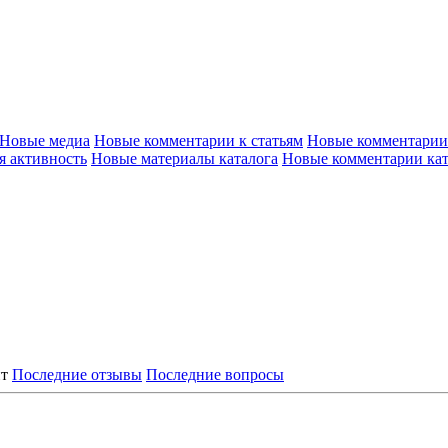
Новые медиа
Новые комментарии к статьям
Новые комментарии
я активность
Новые материалы каталога
Новые комментарии кат
нт
Последние отзывы
Последние вопросы