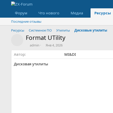
Форум
Что нового
Медиа
Ресурсы
Последние отзывы
Ресурсы
Системное ПО
Утилиты
Дисковые утилиты
Format UTility
Значок ресурса
А
Д
admin
Янв 4, 2026
в
а
Автор
т
т
MI&DI
о
а
р
с
Дисковая утилиты
о
з
д
а
н
и
я