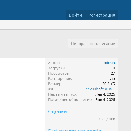
Войти
Регистрация
Нет прав на скачивание
Автор
admin
Загрузки
0
Просмотры
27
Расширение
zip
Размер
30.2 КБ
Хэш
ee200bbfc810a2afb71f791bff71f33e
Первый выпуск
Янв 4, 2026
Последнее обновление
Янв 4, 2026
Оценки
0 оценок
0
.
0
Ещё ресурсы от admin