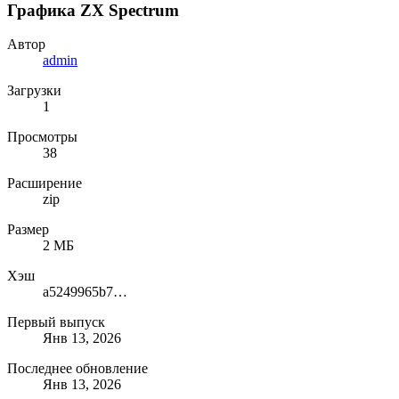
Графика ZX Spectrum​
Автор
admin
Загрузки
1
Просмотры
38
Расширение
zip
Размер
2 МБ
Хэш
a5249965b721d85c6d0e079af13d8f40
Первый выпуск
Янв 13, 2026
Последнее обновление
Янв 13, 2026