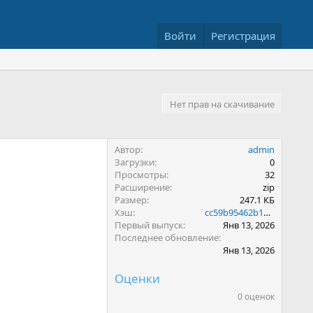
Войти
Регистрация
Нет прав на скачивание
Автор
admin
Загрузки
0
Просмотры
32
Расширение
zip
Размер
247.1 КБ
Хэш
cc59b95462b10b2dd0827c76f55447ac
Первый выпуск
Янв 13, 2026
Последнее обновление
Янв 13, 2026
Оценки
0 оценок
0
.