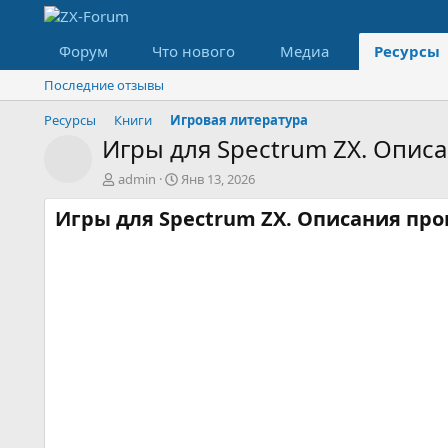
Форум
Что нового
Медиа
Ресурсы
Последние отзывы
Ресурсы
Книги
Игровая литература
Игры для Spectrum ZX. Опис
Значок ресурса
А
Д
admin
Янв 13, 2026
в
а
Игры для Spectrum ZX. Описания прог
т
т
о
а
р
с
о
з
д
а
н
и
я