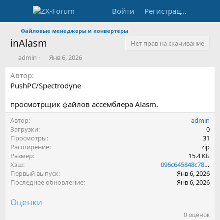
Войти
Регистрация
Файловые менеджеры и конвертеры
inAlasm
Нет прав на скачивание
А
Д
admin
Янв 6, 2026
в
а
Автор
т
т
о
а
PushPC/Spectrodyne
р
с
о
просмотрщик файлов ассемблера Alasm.
з
д
Автор
admin
а
Загрузки
0
н
Просмотры
31
и
Расширение
zip
я
Размер
15.4 КБ
Хэш
096c645848c783280e722cd2d33f446b
Первый выпуск
Янв 6, 2026
Последнее обновление
Янв 6, 2026
Оценки
0 оценок
0