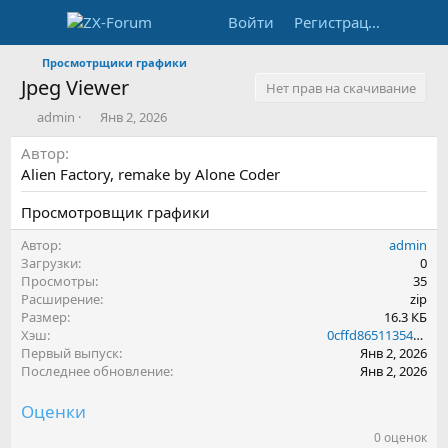
Войти
Регистрация
Просмотрщики графики
Jpeg Viewer
Нет прав на скачивание
А
Д
admin
Янв 2, 2026
в
а
Автор
т
т
о
а
Alien Factory, remake by Alone Coder
р
с
о
Просмотровщик графики
з
д
Автор
admin
а
Загрузки
0
н
Просмотры
35
и
Расширение
zip
я
Размер
16.3 КБ
Хэш
0cffd86511354cab22c40094f6611847
Первый выпуск
Янв 2, 2026
Последнее обновление
Янв 2, 2026
Оценки
0 оценок
0