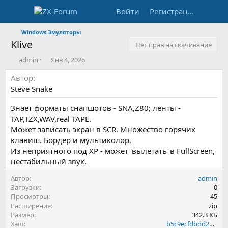
Войти
Регистрация
Windows Эмуляторы
Klive
Нет прав на скачивание
А
Д
admin
Янв 4, 2026
в
а
Автор
т
т
о
а
Steve Snake
р
с
о
Знает форматы снапшотов - SNA,Z80; ленты -
з
TAP,TZX,WAV,real TAPE.
д
Может записать экран в SCR. Множество горячих
а
клавиш. Бордер и мультиколор.
н
Из неприятного под XP - может 'вылетать' в FullScreen,
и
я
нестабильный звук.
Автор
admin
Загрузки
0
Просмотры
45
Расширение
zip
Размер
342.3 КБ
Хэш
b5c9ecfdbdd2d7c9164a4a91c46ed658