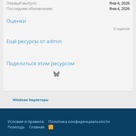
Первый выпуск
Янв 4, 2026
Последнее обновление
Янв 4, 2026
Оценки
0 оценок
0
.
0
Ещё ресурсы от admin
0
з
в
е
з
Поделиться этим ресурсом
д
(
ВКонтакте
Одноклассники
Mail.ru
Telegram
Bluesky
LinkedIn
Reddit
Pinterest
Tumblr
WhatsAp
Emai
ы
)
Ссылка
Windows Эмуляторы
Условия и правила
Политика конфиденциальности
Помощь
Главная
R
S
S