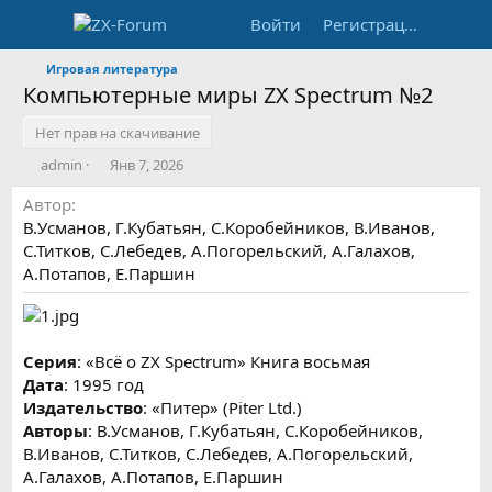
Войти
Регистрация
Игровая литература
Компьютерные миры ZX Spectrum №2
Нет прав на скачивание
А
Д
admin
Янв 7, 2026
в
а
Автор
т
т
о
а
В.Усманов, Г.Кубатьян, С.Коробейников, В.Иванов,
р
с
С.Титков, С.Лебедев, А.Погорельский, А.Галахов,
о
А.Потапов, Е.Паршин
з
д
а
н
Серия
: «Всё о ZX Spectrum» Книга восьмая
и
я
Дата
: 1995 год
Издательство
: «Питер» (Piter Ltd.)
Авторы
: В.Усманов, Г.Кубатьян, С.Коробейников,
В.Иванов, С.Титков, С.Лебедев, А.Погорельский,
А.Галахов, А.Потапов, Е.Паршин