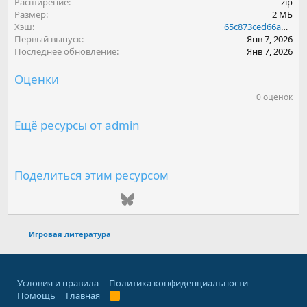
Расширение
zip
Размер
2 МБ
Хэш
65c873ced66ad68e9ed49a9e30cd4164
Первый выпуск
Янв 7, 2026
Последнее обновление
Янв 7, 2026
Оценки
0 оценок
0
.
0
Ещё ресурсы от admin
0
з
в
е
з
Поделиться этим ресурсом
д
(
ВКонтакте
Одноклассники
Mail.ru
Telegram
Bluesky
LinkedIn
Reddit
Pinterest
Tumblr
WhatsAp
Emai
ы
)
Игровая литература
Условия и правила
Политика конфиденциальности
Помощь
Главная
R
S