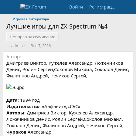
Войти
Регистрация
Игровая литература
Лучшие игры для ZX-Spectrum №4
Нет прав на скачивание
А
Д
admin
Янв 7, 2026
в
а
Автор
т
т
о
а
Дмитриев Виктор, Кужелев Александр, Ложечников
р
с
Денис, Ролич Сергей,Соколов Михаил, Соколов Денис,
о
Филиппов Андрей, Чечиков Сергей,
з
д
а
н
Дата
: 1994 год
и
я
Издательство
: «Алфавит»,«СБС»
Авторы
: Дмитриев Виктор, Кужелев Александр,
Ложечников Денис, Ролич Сергей,Соколов Михаил,
Соколов Денис, Филиппов Андрей, Чечиков Сергей,
Чураков
Александр