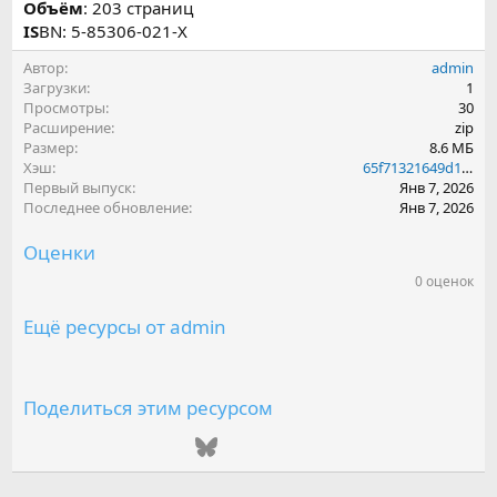
Объём
: 203 страниц
IS
BN: 5-85306-021-Х
Автор
admin
Загрузки
1
Просмотры
30
Расширение
zip
Размер
8.6 МБ
Хэш
65f71321649d1bb1029f079e45d9d417
Первый выпуск
Янв 7, 2026
Последнее обновление
Янв 7, 2026
Оценки
0 оценок
0
.
0
Ещё ресурсы от admin
0
з
в
е
з
Поделиться этим ресурсом
д
(
ВКонтакте
Одноклассники
Mail.ru
Telegram
Bluesky
LinkedIn
Reddit
Pinterest
Tumblr
WhatsAp
Emai
ы
)