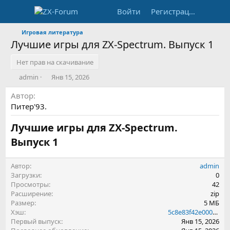
Войти
Регистрация
Игровая литература
Лучшие игры для ZX-Spectrum. Выпуск 1
Нет прав на скачивание
А
Д
admin
Янв 15, 2026
в
а
Автор
т
т
о
а
Питер'93.
р
с
о
Лучшие игры для ZX-Spectrum.
з
Выпуск 1​
д
а
н
Автор
admin
и
Загрузки
0
я
Просмотры
42
Расширение
zip
Размер
5 МБ
Хэш
5c8e83f42e000126dadbf50b3b9579ff
Первый выпуск
Янв 15, 2026