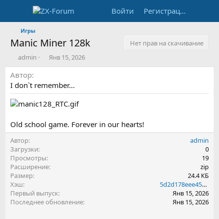
Войти
Регистрация
Игры
Manic Miner 128k
Нет прав на скачивание
А
Д
admin
Янв 15, 2026
в
а
Автор
т
т
о
а
I don`t remember...
р
с
о
з
д
Old school game. Forever in our hearts!
а
н
Автор
admin
и
Загрузки
0
я
Просмотры
19
Расширение
zip
Размер
24.4 КБ
Хэш
5d2d178eee458af0cf3b1896047232b5
Первый выпуск
Янв 15, 2026
Последнее обновление
Янв 15, 2026