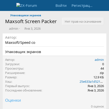
Войти
Регистрация
Упаковщики экранов
Maxsoft Screen Packer
Нет прав на скачивание
А
Д
admin
Янв 3, 2026
в
а
Автор
т
т
о
а
Maxsoft/Speed co
р
с
о
Упаковщик экранов
з
д
Автор
admin
а
Загрузки
0
н
Просмотры
44
и
Расширение
zip
я
Размер
12.9 КБ
Хэш
25e633a1d521a954daa241acac4fe2b2
Первый выпуск
Янв 3, 2026
Последнее обновление
Янв 3, 2026
Оценки
0 оценок
0