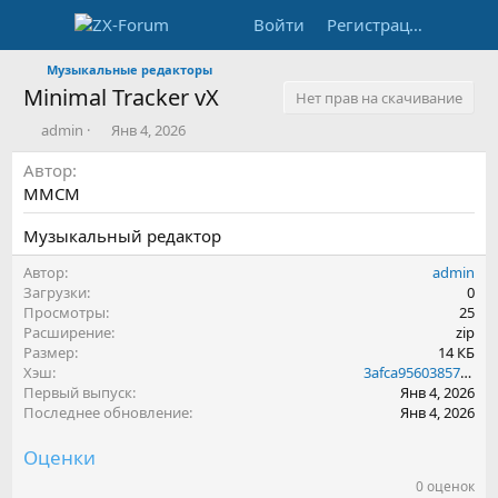
Войти
Регистрация
Музыкальные редакторы
Minimal Tracker vX
Нет прав на скачивание
А
Д
admin
Янв 4, 2026
в
а
Автор
т
т
о
а
MMCM
р
с
о
Музыкальный редактор
з
д
Автор
admin
а
Загрузки
0
н
Просмотры
25
и
Расширение
zip
я
Размер
14 КБ
Хэш
3afca95603857a3f6c73b3f1a8282557
Первый выпуск
Янв 4, 2026
Последнее обновление
Янв 4, 2026
Оценки
0 оценок
0