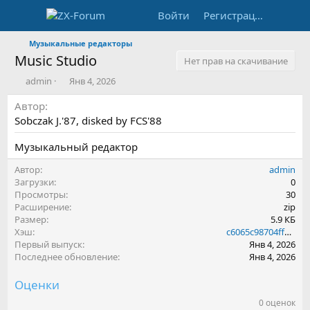
Войти
Регистрация
Музыкальные редакторы
Music Studio
Нет прав на скачивание
А
Д
admin
Янв 4, 2026
в
а
Автор
т
т
о
а
Sobczak J.'87, disked by FCS'88
р
с
о
Музыкальный редактор
з
д
Автор
admin
а
Загрузки
0
н
Просмотры
30
и
Расширение
zip
я
Размер
5.9 КБ
Хэш
c6065c98704ffdce1538b981d1308b01
Первый выпуск
Янв 4, 2026
Последнее обновление
Янв 4, 2026
Оценки
0 оценок
0