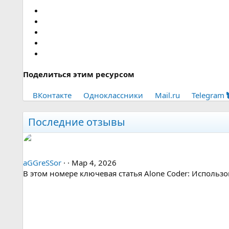
Поделиться этим ресурсом
ВКонтакте
Одноклассники
Mail.ru
Telegram
Последние отзывы
5
aGGreSSor
Мар 4, 2026
.
В этом номере ключевая статья Alone Coder: Использ
0
0
з
в
е