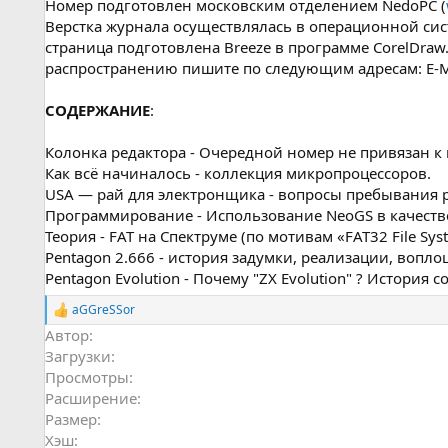
Номер подготовлен московским отделением NedoPC (
Верстка журнала осуществлялась в операционной сист
страница подготовлена Breeze в программе CorelDraw
распространению пишите по следующим адресам: E-M
СОДЕРЖАНИЕ
:
Колонка редактора - Очередной номер не привязан к 
Как всё начиналось - коллекция микропроцессоров.
USA — рай для электронщика - вопросы пребывания 
Программирование - Использование NeoGS в качестве
Теория - FAT на Спектруме (по мотивам «FAT32 File Syste
Pentagon 2.666 - история задумки, реализации, вопл
Pentagon Evolution - Почему "ZX Evolution" ? История с
aGGreSSor
Р
е
Автор
а
Загрузки
к
Просмотры
ц
и
Расширение
и
Размер
:
Хэш