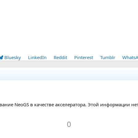
Bluesky
LinkedIn
Reddit
Pinterest
Tumblr
Whats
ование NeoGS в качестве акселератора. Этой информации не
Г
о
0
л
Г
о