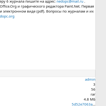
еру 6 журнала пишите на адрес:
nedopc@mail.ru
.
ice.Org и графического редактора Paint.Net. Первая
и электронном виде (pdf). Вопросы по журналам и их
edopc.org
admin
3
56
rar
4.8 МБ
5d52e7063a93c53aa72623cfa4ec4325