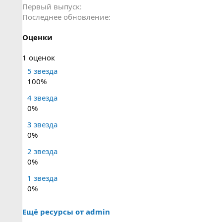
Первый выпуск
Последнее обновление
Оценки
5
1 оценок
.
5 звезда
0
100%
0
4 звезда
з
0%
в
е
3 звезда
з
0%
д
(
2 звезда
ы
0%
)
1 звезда
0%
Ещё ресурсы от admin