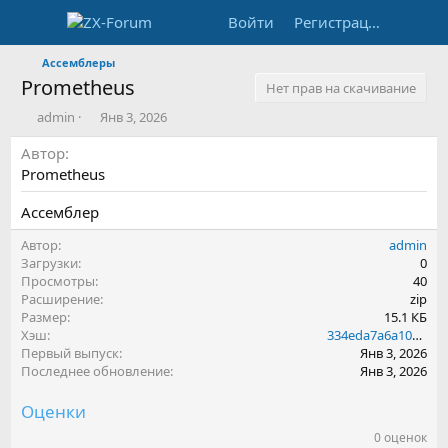
Войти
Регистрация
Ассемблеры
Prometheus
Нет прав на скачивание
А
Д
admin
Янв 3, 2026
в
а
Автор
т
т
о
а
Prometheus
р
с
о
Ассемблер
з
д
Автор
admin
а
Загрузки
0
н
Просмотры
40
и
Расширение
zip
я
Размер
15.1 КБ
Хэш
334eda7a6a10902fe949a1fdc9075233
Первый выпуск
Янв 3, 2026
Последнее обновление
Янв 3, 2026
Оценки
0 оценок
0