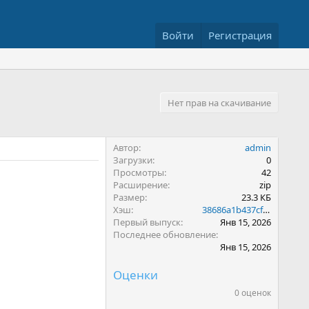
Войти
Регистрация
Нет прав на скачивание
Автор
admin
Загрузки
0
Просмотры
42
Расширение
zip
Размер
23.3 КБ
Хэш
38686a1b437cf138ee9e41379f29fd50
Первый выпуск
Янв 15, 2026
Последнее обновление
Янв 15, 2026
Оценки
0 оценок
0
.