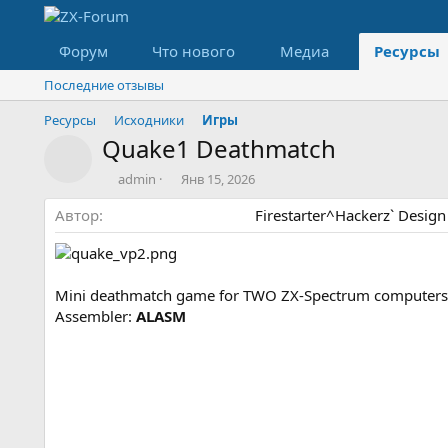
Форум
Что нового
Медиа
Ресурсы
Последние отзывы
Ресурсы
Исходники
Игры
Quake1 Deathmatch
Значок ресурса
А
Д
admin
Янв 15, 2026
в
а
Автор
т
т
Firestarter^Hackerz` Design
о
а
р
с
о
з
Mini deathmatch game for TWO ZX-Spectrum computers!!!
д
Assembler:
ALASM
а
н
и
я