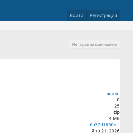
Войти
Регистрация
Нет прав на скачивание
admin
0
25
zip
4 МБ
6a37d1660e7dcad70f38dc7ef1932a0a
Янв 21, 2026