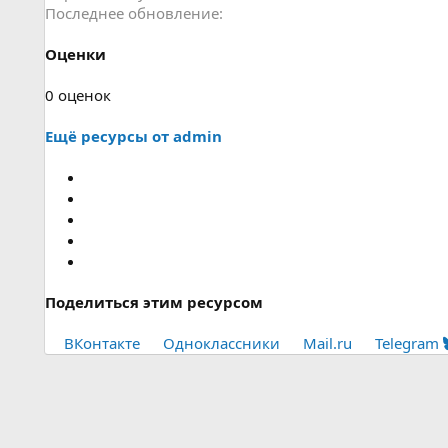
Последнее обновление
Оценки
0
0 оценок
.
Ещё ресурсы от admin
0
0
з
в
е
з
д
(
Поделиться этим ресурсом
ы
)
ВКонтакте
Одноклассники
Mail.ru
Telegram