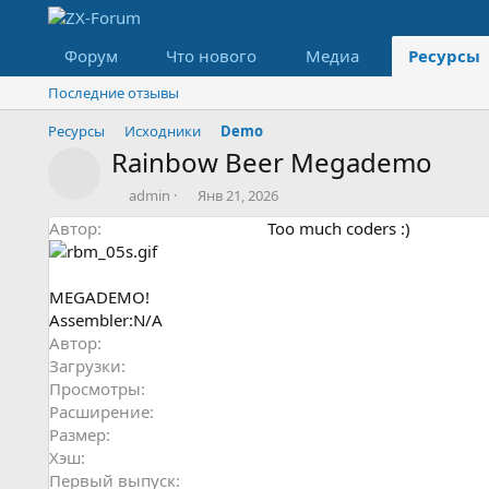
Форум
Что нового
Медиа
Ресурсы
Последние отзывы
Ресурсы
Исходники
Demo
Rainbow Beer Megademo
Значок ресурса
А
Д
admin
Янв 21, 2026
в
а
Автор
Too much coders :)
т
т
о
а
р
с
о
MEGADEMO!
з
Assembler:N/A
д
Автор
а
Загрузки
н
Просмотры
и
Расширение
я
Размер
Хэш
Первый выпуск