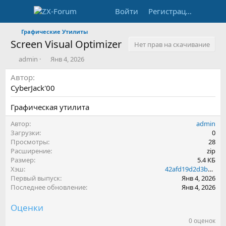
Войти
Регистрация
Графические Утилиты
Screen Visual Optimizer
Нет прав на скачивание
А
Д
admin
Янв 4, 2026
в
а
Автор
т
т
о
а
CyberJack'00
р
с
о
Графическая утилита
з
д
Автор
admin
а
Загрузки
0
н
Просмотры
28
и
Расширение
zip
я
Размер
5.4 КБ
Хэш
42afd19d2d3bd3261fafe2ca94bd1184
Первый выпуск
Янв 4, 2026
Последнее обновление
Янв 4, 2026
Оценки
0 оценок
0