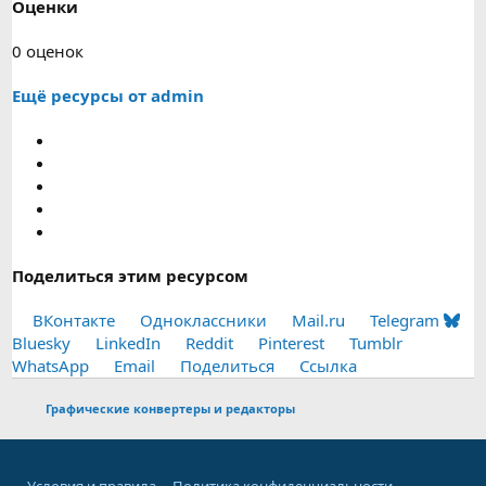
Оценки
0
0 оценок
.
Ещё ресурсы от admin
0
0
з
в
е
з
д
(
Поделиться этим ресурсом
ы
)
ВКонтакте
Одноклассники
Mail.ru
Telegram
Bluesky
LinkedIn
Reddit
Pinterest
Tumblr
WhatsApp
Email
Поделиться
Ссылка
Графические конвертеры и редакторы