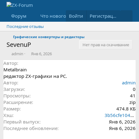
Форум
Что нового
Войти
Медиа
Ресурсы
Регистрация
Последние отзывы
Графические конвертеры и редакторы
SevenuP
Нет прав на скачивание
А
Д
admin
Янв 6, 2026
в
а
Автор
т
т
Metalbrain
о
а
редактор ZX-графики на PC.
р
с
о
Автор
admin
з
Загрузки
0
д
Просмотры
41
а
Расширение
zip
н
Размер
474.8 КБ
и
Хэш
я
3b56cfe104229b4a1986bba475c63228
Первый выпуск
Янв 6, 2026
Последнее обновление
Янв 6, 2026