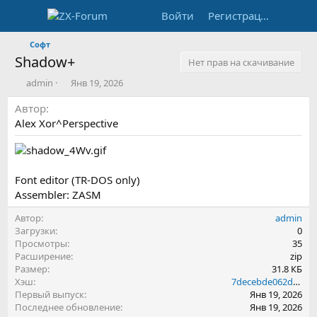
Войти
Регистрация
Софт
Shadow+
Нет прав на скачивание
А
Д
admin
Янв 19, 2026
в
а
Автор
т
т
о
а
Alex Xor^Perspective
р
с
о
з
д
Font editor (TR-DOS only)
а
Assembler: ZASM
н
и
Автор
admin
я
Загрузки
0
Просмотры
35
Расширение
zip
Размер
31.8 КБ
Хэш
7decebde062d2710196717e8e39bce62
Первый выпуск
Янв 19, 2026
Последнее обновление
Янв 19, 2026