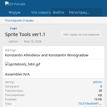
Форум
Что нового
Войти
Медиа
Ресурсы
Регистрация
Последние отзывы
Софт
Sprite Tools ver1.1
Нет прав на скачивание
А
Д
admin
Янв 19, 2026
в
а
Автор
т
т
о
а
Konstantin Afendikov and Konstantin Winogradow
р
с
о
з
д
Assembler:N/A
а
н
Автор
admin
и
Загрузки
0
я
Просмотры
38
Расширение
zip
Размер
14 КБ
Хэш
73c519ea644f1563a6126a7adf779d66