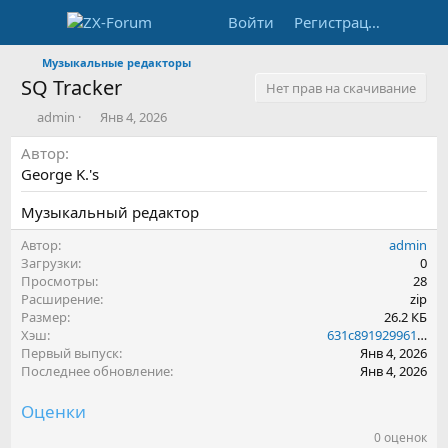
Войти
Регистрация
Музыкальные редакторы
SQ Tracker
Нет прав на скачивание
А
Д
admin
Янв 4, 2026
в
а
Автор
т
т
о
а
George K.'s
р
с
о
Музыкальный редактор
з
д
Автор
admin
а
Загрузки
0
н
Просмотры
28
и
Расширение
zip
я
Размер
26.2 КБ
Хэш
631c8919299613cdd705e382247df487
Первый выпуск
Янв 4, 2026
Последнее обновление
Янв 4, 2026
Оценки
0 оценок
0