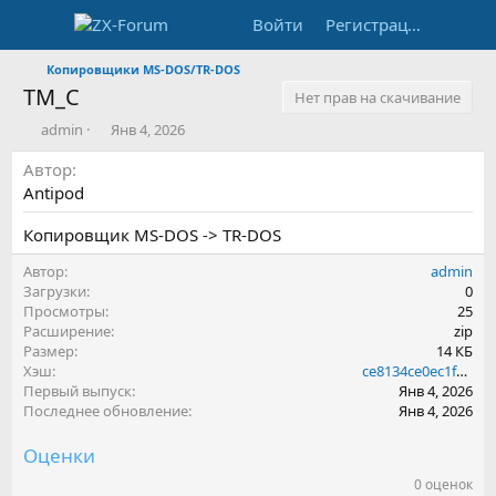
Войти
Регистрация
Копировщики MS-DOS/TR-DOS
TM_C
Нет прав на скачивание
А
Д
admin
Янв 4, 2026
в
а
Автор
т
т
о
а
Antipod
р
с
о
Копировщик MS-DOS -> TR-DOS
з
д
Автор
admin
а
Загрузки
0
н
Просмотры
25
и
Расширение
zip
я
Размер
14 КБ
Хэш
ce8134ce0ec1f1ff2bc2b428865cffb3
Первый выпуск
Янв 4, 2026
Последнее обновление
Янв 4, 2026
Оценки
0 оценок
0