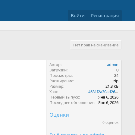
Войти
Регистрация
Нет прав на скачивание
Автор
admin
Загрузки
0
Просмотры
24
Расширение
zip
Размер
21.3 КБ
Хэш
4631f2a30ad263edebe230035cf38796
Первый выпуск
Янв 6, 2026
Последнее обновление
Янв 6, 2026
Оценки
0 оценок
0
.
0
Ещё ресурсы от admin