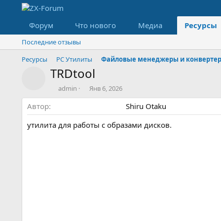
Форум
Что нового
Медиа
Ресурсы
Последние отзывы
Ресурсы
PC Утилиты
Файловые менеджеры и конверте
TRDtool
Значок ресурса
А
Д
admin
Янв 6, 2026
в
а
Автор
т
т
Shiru Otaku
о
а
р
с
утилита для работы с образами дисков.
о
з
д
а
н
и
я