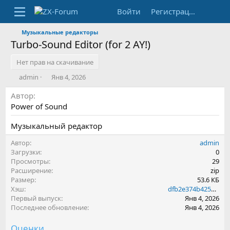
Войти
Регистрация
Музыкальные редакторы
Turbo-Sound Editor (for 2 AY!)
Нет прав на скачивание
А
Д
admin
Янв 4, 2026
в
а
Автор
т
т
о
а
Power of Sound
р
с
о
Музыкальный редактор
з
д
Автор
admin
а
Загрузки
0
н
Просмотры
29
и
Расширение
zip
я
Размер
53.6 КБ
Хэш
dfb2e374b425165d5eedb5b1e09c4bf2
Первый выпуск
Янв 4, 2026
Последнее обновление
Янв 4, 2026
Оценки