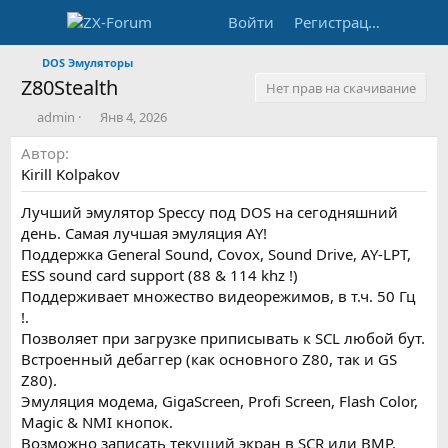
Войти
Регистрация
DOS Эмуляторы
Z80Stealth
Нет прав на скачивание
А
Д
admin
Янв 4, 2026
в
а
Автор
т
т
о
а
Kirill Kolpakov
р
с
о
Лучший эмулятор Speccy под DOS на сегодняшний
з
день. Самая лучшая эмуляция AY!
д
Поддержка General Sound, Covox, Sound Drive, AY-LPT,
а
ESS sound card support (88 & 114 khz !)
н
Поддерживает множество видеорежимов, в т.ч. 50 Гц
и
я
!.
Позволяет при загрузке приписывать к SCL любой бут.
Встроенный дебаггер (как основного Z80, так и GS
Z80).
Эмуляция модема, GigaScreen, Profi Screen, Flash Color,
Magic & NMI кнопок.
Возможно записать текущий экран в SCR или BMP.