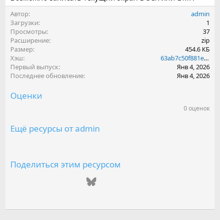
Автор
admin
Загрузки
1
Просмотры
37
Расширение
zip
Размер
454.6 КБ
Хэш
63ab7c50f881e729909003247ed39884
Первый выпуск
Янв 4, 2026
Последнее обновление
Янв 4, 2026
Оценки
0 оценок
0
.
0
Ещё ресурсы от admin
0
з
в
е
з
Поделиться этим ресурсом
д
(
ВКонтакте
Одноклассники
Mail.ru
Telegram
Bluesky
LinkedIn
Reddit
Pinterest
Tumblr
WhatsAp
Emai
ы
)
Ссылка