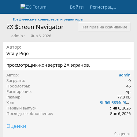
Войти
Регистрация
Графические конвертеры и редакторы
ZX $creen Navigator
Нет прав на скачивание
А
Д
admin
Янв 6, 2026
в
а
Автор
т
т
о
а
Vitaly Pigo
р
с
о
просмотрщик-конвертер ZX экранов.
з
д
Автор
admin
а
Загрузки
0
н
Просмотры
46
и
Расширение
zip
я
Размер
77.8 КБ
Хэш
9ff56b3834d9f125b520638873d3cf31
Первый выпуск
Янв 6, 2026
Последнее обновление
Янв 6, 2026
Оценки
0 оценок
0